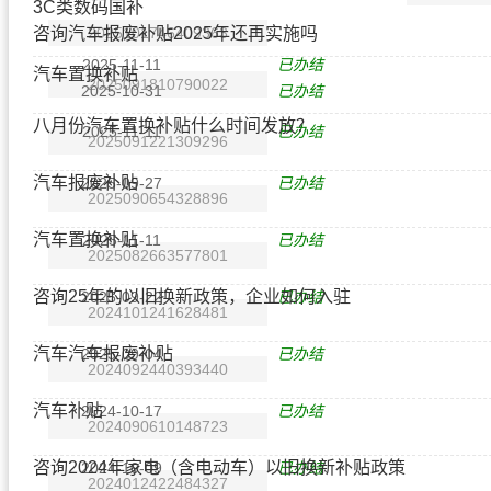
3C类数码国补
咨询汽车报废补贴2025年还再实施吗
2025101746409363
2025-11-11
已办结
汽车置换补贴
2025091810790022
2025-10-31
已办结
八月份汽车置换补贴什么时间发放？
2025-11-11
已办结
2025091221309296
汽车报废补贴
2025-09-27
已办结
2025090654328896
汽车置换补贴
2025-11-11
已办结
2025082663577801
咨询25年的以旧换新政策，企业如何入驻
2025-09-22
已办结
2024101241628481
汽车汽车报废补贴
2025-09-04
已办结
2024092440393440
汽车补贴
2024-10-17
已办结
2024090610148723
咨询2024年家电（含电动车）以旧换新补贴政策
2024-10-09
已办结
2024012422484327