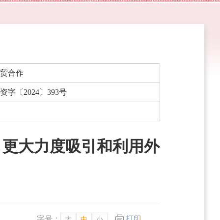
贸合作
资字〔2024〕393号
 更大力度吸引和利用外
字号：
大
中
小