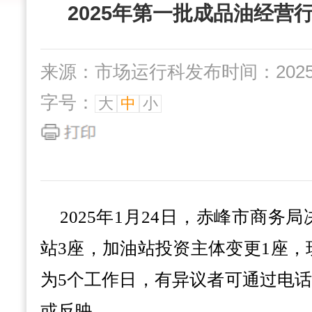
2025年第一批成品油经营
来源：市场运行科
发布时间：2025-0
字号：
大
中
小
202
5
年
1
月
24
日，赤峰市商务局
站
3
座，加油站投资主体变更
1
座，
为
5
个工作日，有异议者可通过电
或反映。