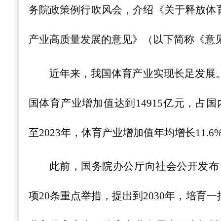
务院政策例行吹风会，介绍《关于释放体
产业高质量发展的意见》（以下简称《意
近年来，我国体育产业实现长足发展。
国体育产业增加值达到14915亿元，占国内生
至2023年，体育产业增加值年均增长11.6
此前，国务院办公厅向社会公开发布
项20条重点举措，提出到2030年，培育