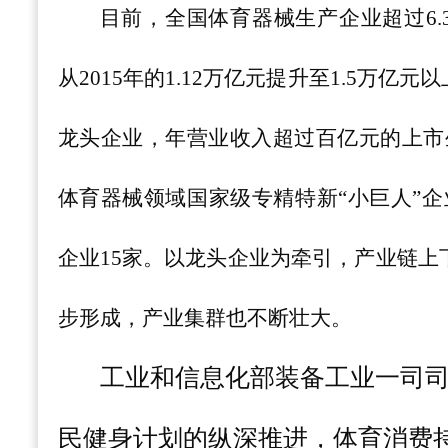
目前，全国体育器械生产企业超过6.
从2015年的1.12万亿元提升至1.5万亿
龙头企业，年营业收入超过百亿元的上市
体育器械领域国家级专精特新“小巨人”企
企业15家。以龙头企业为牵引，产业链上
步形成，产业集群也不断壮大。
工业和信息化部装备工业一司
民健身计划的纵深推进，体育消费