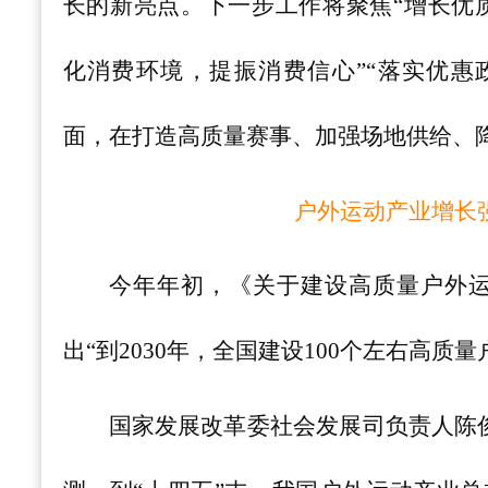
长的新亮点。下一步工作将聚焦“增长优质
化消费环境，提振消费信心”“落实优惠
面，在打造高质量赛事、加强场地供给、
户外运动产业增长
今年年初，《关于建设高质量户外
出“到2030年，全国建设100个左右高质
国家发展改革委社会发展司负责人陈