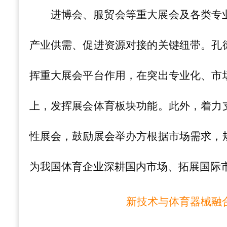
进博会、服贸会等重大展会及各类专
产业供需、促进资源对接的关键纽带。孔
挥重大展会平台作用，在突出专业化、市
上，发挥展会体育板块功能。此外，着力
性展会，鼓励展会举办方根据市场需求，
为我国体育企业深耕国内市场、拓展国际
新技术与体育器械融